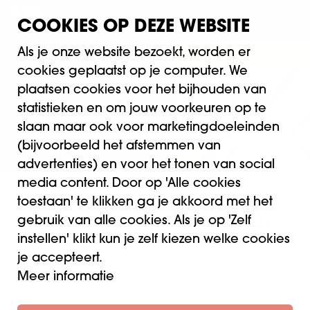
COOKIES OP DEZE WEBSITE
Als je onze website bezoekt, worden er
GRATIS WEBINAR Casemanagement Parkinson op din
cookies geplaatst op je computer. We
plaatsen cookies voor het bijhouden van
statistieken en om jouw voorkeuren op te
slaan maar ook voor marketingdoeleinden
(bijvoorbeeld het afstemmen van
advertenties) en voor het tonen van social
media content. Door op 'Alle cookies
toestaan' te klikken ga je akkoord met het
DRIEDAAGSE: GESPECIALISEERDE
gebruik van alle cookies. Als je op 'Zelf
PALLIATIEVE ZORG IN DE PRAKTIJK
instellen' klikt kun je zelf kiezen welke cookies
Aandacht voor cultuursensitieve palliatieve
je accepteert.
zorg
Meer informatie
Te volgen in Houten-Utrecht.