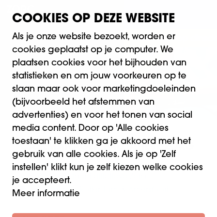
COOKIES OP DEZE WEBSITE
Als je onze website bezoekt, worden er
IS WEBINAR Casemanagement Parkinson op dinsdag
cookies geplaatst op je computer. We
plaatsen cookies voor het bijhouden van
statistieken en om jouw voorkeuren op te
slaan maar ook voor marketingdoeleinden
(bijvoorbeeld het afstemmen van
advertenties) en voor het tonen van social
media content. Door op 'Alle cookies
toestaan' te klikken ga je akkoord met het
CASEMANAGER PALLIATIEVE ZORG
gebruik van alle cookies. Als je op 'Zelf
Volwaardige specialisatie tot
instellen' klikt kun je zelf kiezen welke cookies
Casemanager Palliatieve Zorg
je accepteert.
Te volgen in Rotterdam & Amersfoort.
Meer informatie